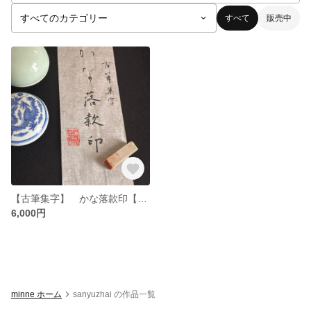
すべて
販売中
【古筆集字】 かな落款印【篆刻】
6,000円
minne ホーム
sanyuzhai の作品一覧