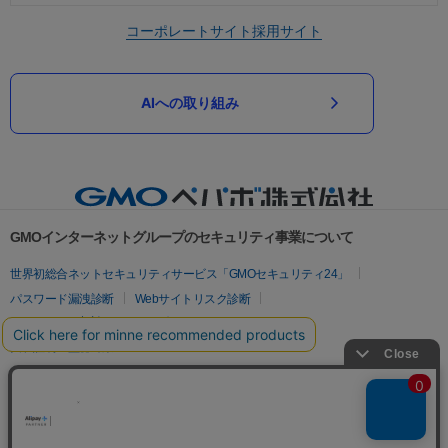
コーポレートサイト
採用サイト
AIへの取り組み
GMOインターネットグループのセキュリティ事業について
世界初総合ネットセキュリティサービス「GMOセキュリティ24」
パスワード漏洩診断
Webサイトリスク診断
セキュリティ相談AIチャットボット
実在証明・盗聴対策
サイバー攻撃対策（GMOサイバーセキュリティ byイエラエ）
サイバー攻撃対策（GMO Flatt Security）
なりすまし対策
セキュリティ事業の軌跡