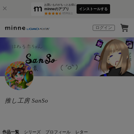
お買いものがもっとお得に
minneのアプリ
インストールする
3
万件以上
ログイン
推し工房 SanSo
作品一覧
シリーズ
プロフィール
レター