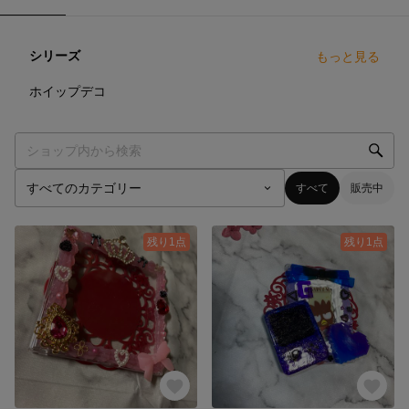
シリーズ
もっと見る
0
点
ホイップデコ
すべて
販売中
残り1点
残り1点