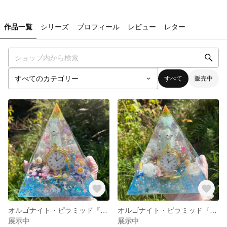
作品一覧
シリーズ
プロフィール
レビュー
レター
すべて
販売中
オルゴナイト・ピラミッド『タイムレス・ラッキー4』B
オルゴナイト・ピラミッド『タイムレス・ラッキー4』A
展示中
展示中