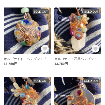
SOLD OUT
SOLD OUT
オルゴナイト・ペンダント『水色A』
オルゴナイト石英ペンダント『E』
13,750円
13,750円
SOLD OUT
SOLD OUT