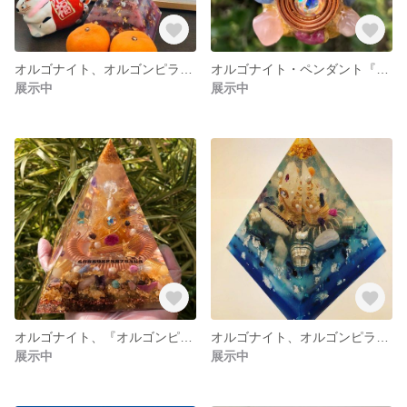
オルゴナイト、オルゴンピラミッド・ピンク【完売】
オルゴナイト・ペンダント『ゴールデン☆ガール』【完売】
展示中
展示中
オルゴナイト、『オルゴンピラミッド・ミカエル』【完売】
オルゴナイト、オルゴンピラミッド４色【完売】
展示中
展示中