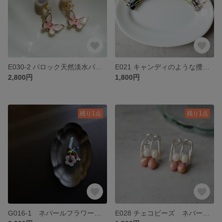
E030-2 バロック天然淡水パール 蝶モチーフ 14KGF ピアス ピンク
E021 キャンディのような攪胎紋模様 ガラスビーズ ピアス イヤリング
2,800円
1,800円
残り1点
残り1点
G016-1 ネパールフラワーガラスビーズ とんぼ玉 シェフロン カラフルな カバン/キーホルダー ストラップ
E028 チェコビーズ ネパール ワイヤーアート イヤーカフ 片耳