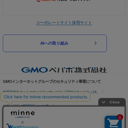
コーポレートサイト
採用サイト
AIへの取り組み
GMOインターネットグループのセキュリティ事業について
世界初総合ネットセキュリティサービス「GMOセキュリティ24」
パスワード漏洩診断
Webサイトリスク診断
セキュリティ相談AIチャットボット
実在証明・盗聴対策
サイバー攻撃対策（GMOサイバーセキュリティ byイエラエ）
サイバー攻撃対策（GMO Flatt Security）
なりすまし対策