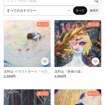
すべて
販売中
残り1点
残り1点
送料込 イラストボード『うだる夏』
送料込『林檎の森』
2,500円
3,500円
残り1点
残り1点