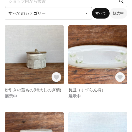
すべて
販売中
粉引きの蓋もの(特大しのぎ柄)
長皿（すずらん柄）
展示中
展示中