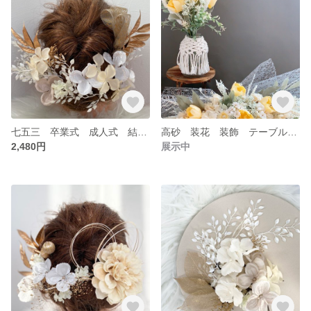
七五三 卒業式 成人式 結婚式 ウェディングフォト 発表会 前撮り 後撮り 着物 髪飾り ヘアアクセサリー ヘアパーツ 金箔付き
高砂 装花 装飾 テーブルフラワー ナチュラル ウェディング フォト フラワー 前撮り 花材
2,480円
展示中