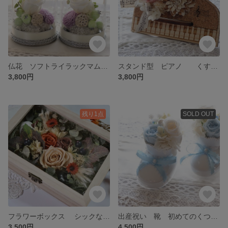
仏花 ソフトライラックマムとホワイトローズアレンジ 御供え 一周忌 命日 仏壇
スタンド型 ピアノ くすみピンク🌸さくら色 ドライフラワーアレンジ 音楽 大好きな方に❤️
3,800円
3,800円
残り1点
SOLD OUT
フラワーボックス シックな「ボタニカルフラワー」アレンジ
出産祝い 靴 初めてのくつ ファーストシューズ
3,500円
4,500円