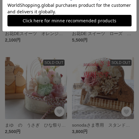
お花DEスイーツ オレンジ ＆ チョコレート ショートケーキ ハロウィンアレンジ
お花DE スイーツ ローズ デコレーションケーキ フラワーケーキ ホワイト
2,100円
5,500円
SOLD OUT
SOLD OUT
まゆ の うさぎ ひな祭り🎎アレンジ 女の子 お節句
sonodaさま専用 スタンド型 ピアノ ドライフラワーアレンジ
2,500円
3,800円