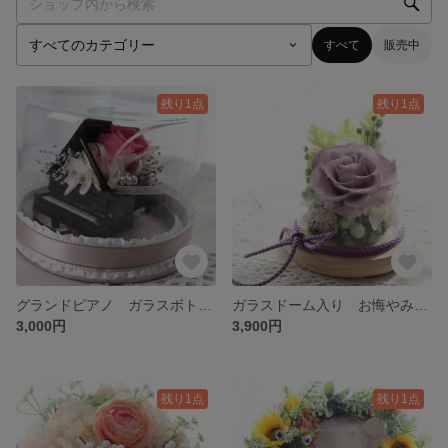
すべて
販売中
残り1点
残り1点
グランドピアノ ガラスボトル アレンジ フランボアーズ 音楽が大好きな方に❤️
ガラスドーム入り お悔やみの花 『紫優花』 やさしい ライラック色の大輪のバラのアレンジ 仏花 供花 一周忌 命日 喪中 母の日 参り
3,000円
3,900円
残り1点
残り1点