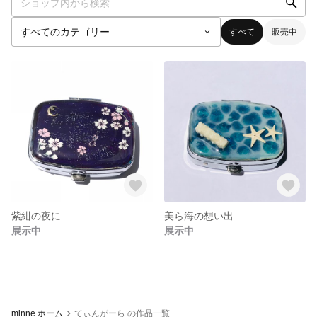
すべて
販売中
紫紺の夜に
美ら海の想い出
展示中
展示中
minne ホーム
てぃんがーら の作品一覧