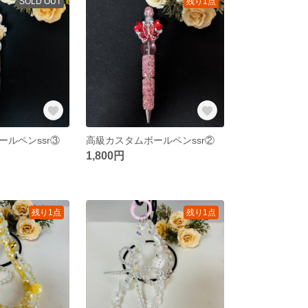
SOLD OUT
残り1点
ールペンssr③
高級カスタムボールペンssr②
1,800円
残り1点
残り1点