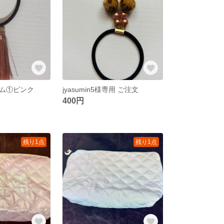
ム①ピンク
jyasumin5様専用 ご注文
400円
残り1点
残り1点