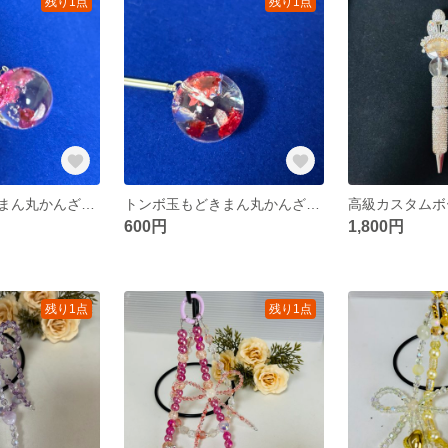
残り1点
残り1点
トンボ玉もどきまん丸かんざし②
トンボ玉もどきまん丸かんざし ①赤
高級カスタムボ
600円
1,800円
残り1点
残り1点