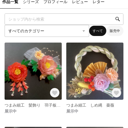
作品一覧
シリーズ
プロフィール
レビュー
レター
すべて
販売中
つまみ細工 髪飾り 羽子板飾り 七五三 桃の節句
つまみ細工 しめ縄 薔薇
展示中
展示中