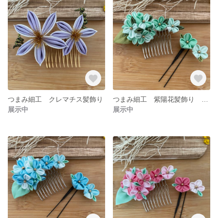
つまみ細工 クレマチス髪飾り
つまみ細工 紫陽花髪飾り グリーン
展示中
展示中