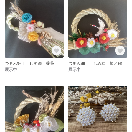
つまみ細工 しめ縄 薔薇
つまみ細工 しめ縄 椿と鶴
展示中
展示中