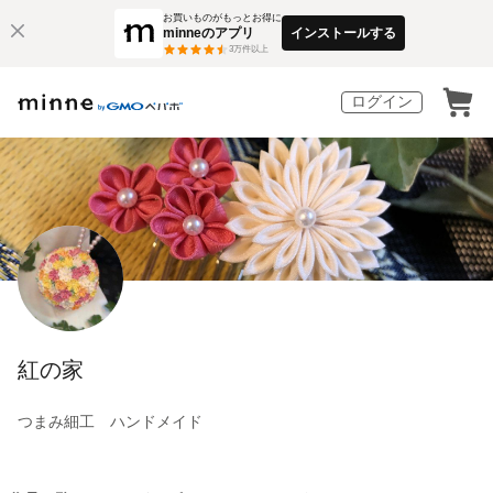
お買いものがもっとお得に
minneのアプリ
インストールする
3
万件以上
ログイン
紅の家
つまみ細工 ハンドメイド