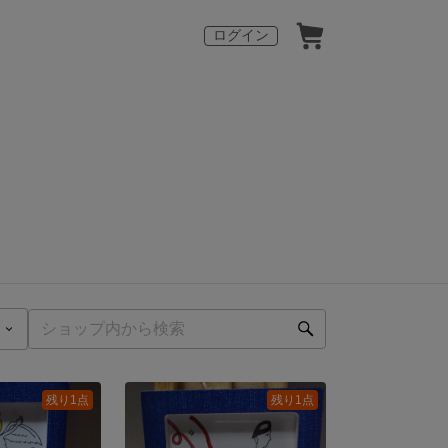
ログイン
残り1点
残り1点