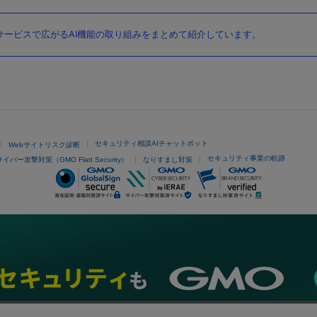
ービスで広がるAI機能の取り組みをまとめて紹介しています。
セキュリティ相談AIチャットボット
Webサイトリスク診断
セキュリティ事業の軌跡
サイバー攻撃対策（GMO Flatt Security）
なりすまし対策