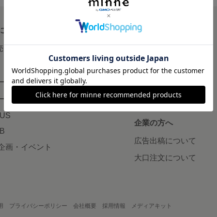
について
読みもの
で売りたい
minneとものづくりと
minne学習帖
ージ販売
ニュース
ード販売
minneの本
LUS
企業の方へ
AB
広告出稿について
企画・イベント
大口注文について
用
プライバシーポリシー
会社概要
採用情報
メディアキット