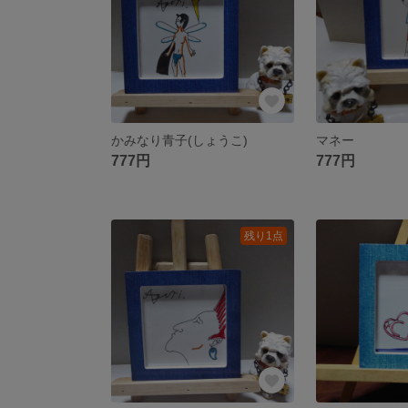
かみなり青子(しょうこ)
マネー
777円
777円
残り1点