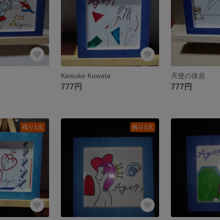
Keisuke Kuwata
天使の休息
777円
777円
残り1点
残り1点