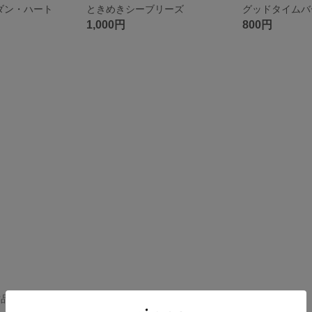
ダン・ハート
ときめきシーブリーズ
グッドタイムバ
1,000円
800円
の作品一覧