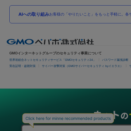
AIへの取り組み
お客様の「やりたいこと」をもっと手軽に。各サ
GMOインターネットグループのセキュリティ事業について
世界初総合ネットセキュリティサービス「GMOセキュリティ24」
パスワード漏洩診断
実在証明・盗聴対策
サイバー攻撃対策（GMOサイバーセキュリティ byイエラエ）