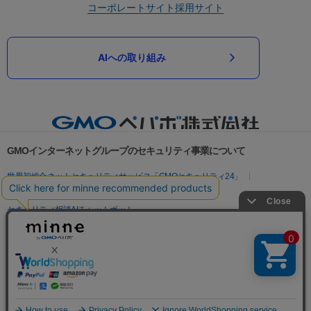
コーポレートサイト
採用サイト
AIへの取り組み
GMOインターネットグループのセキュリティ事業について
世界初総合ネットセキュリティサービス「GMOセキュリティ24」
パスワード漏洩診断
Webサイトリスク診断
セキュリティ相談AIチャットボット
実在証明・盗聴対策
サイバー攻撃対策（GMOサイバーセキュリティ byイエラエ）
サイバー攻撃対策（GMO Flatt Security）
なりすまし対策
セキュリティ事業の軌跡