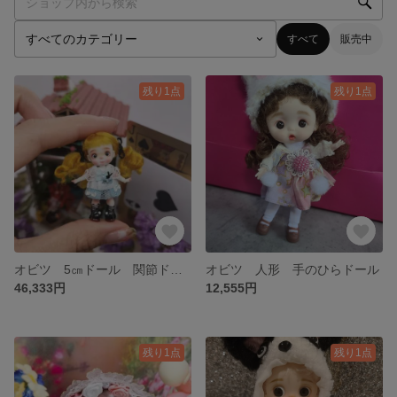
すべて
販売中
残り1点
残り1点
オビツ 5㎝ドール 関節ドール 人形
オビツ 人形 手のひらドール
46,333円
12,555円
残り1点
残り1点