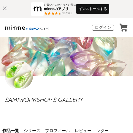
お買いものがもっとお得に
minneのアプリ
インストールする
3
万件以上
ログイン
SAMIWORKSHOP'S GALLERY
作品一覧
シリーズ
プロフィール
レビュー
レター