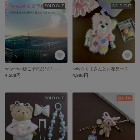
SOLD OUT
SOLD OUT
saly☆wa様ご予約品*☆*―――――
saly☆くまさんとお花見☆ストラップチャーム
4,500円
4,900円
SOLD OUT
残り1点