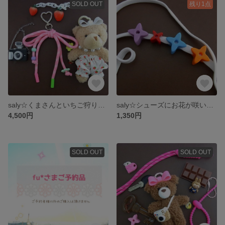
SOLD OUT
残り1点
saly☆くまさんといちご狩り☆チャーム
saly☆シューズにお花が咲いた☆シューズアクセサリー（4個セット販売）
4,500円
1,350円
SOLD OUT
SOLD OUT