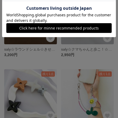
saly☆ラウンドシェル☆きせかえネックレス
saly☆クマちゃんと歩こ！☆シューズクリップ（2個セット販売）
3,200円
2,950円
残り1点
残り1点