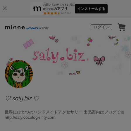
お買いものがもっとお得に
minneのアプリ
インストールする
3
万件以上
ログイン
♡ saly.biz ♡
世界にひとつのハンドメイドアクセサリー 出品案内はブログで🎀
http://saly.cocolog-nifty.com