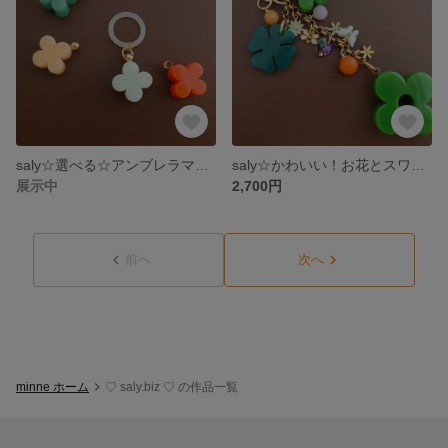
saly☆選べる☆アンブレラマーカー
saly☆かわいい！お花とスワロフスキー☆バッグチャーム
展示中
2,700円
前へ
次へ
minne ホーム
♡ saly.biz ♡ の作品一覧