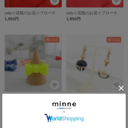
saly☆花瓶のお花☆ブローチ
saly☆花瓶のお花☆ブローチ
1,950円
1,950円
残り1点
残り1点
saly☆プレゼントりぼん☆ワイドリング
saly☆ビー玉ファスナーチャーム（ペア）
1,900円
1,800円
残り1点
残り1点