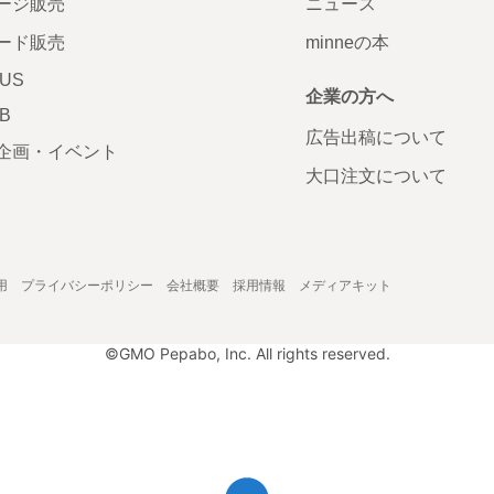
ージ販売
ニュース
ード販売
minneの本
LUS
企業の方へ
AB
広告出稿について
企画・イベント
大口注文について
用
プライバシーポリシー
会社概要
採用情報
メディアキット
©GMO Pepabo, Inc. All rights reserved.