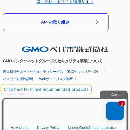
コーポレートサイト
採用サイト
AIへの取り組み
GMOインターネットグループのセキュリティ事業について
世界初総合ネットセキュリティサービス「GMOセキュリティ24」
パスワード漏洩診断
Webサイトリスク診断
セキュリティ相談AIチャットボット
実在証明・盗聴対策
サイバー攻撃対策（GMOサイバーセキュリティ byイエラエ）
サイバー攻撃対策（GMO Flatt Security）
なりすまし対策
セキュリティ事業の軌跡