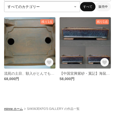
すべて
販売中
残り1点
残り1点
流苑の土目、額入がとんでもなく素晴らしい中紐、雲脚長方鉢。幅約14.5センチ・検）東福寺・石州・月香・和雀
【中国宜興紫砂・翼記】海鼠釉切立長方鉢 間口 18.2cm
68,000円
58,000円
minne ホーム
SAKWJEKFG'S GALLERY の作品一覧