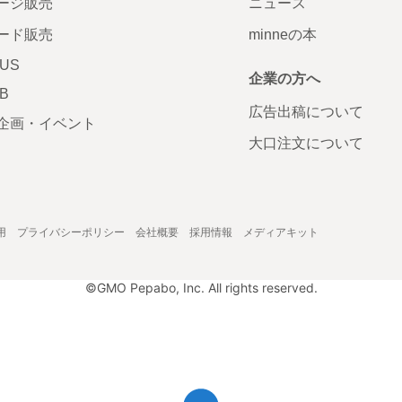
ージ販売
ニュース
ード販売
minneの本
LUS
企業の方へ
AB
広告出稿について
企画・イベント
大口注文について
用
プライバシーポリシー
会社概要
採用情報
メディアキット
©GMO Pepabo, Inc. All rights reserved.