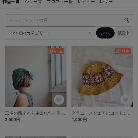
作品一覧
シリーズ
プロフィール
レビュー
レター
すべて
販売中
残り1点
残り1点
工場の残糸から生まれた、手編みのヘアバンダナ（グリーン）
グラニースクエアのコットン帽子 マスタード
2,500円
4,000円