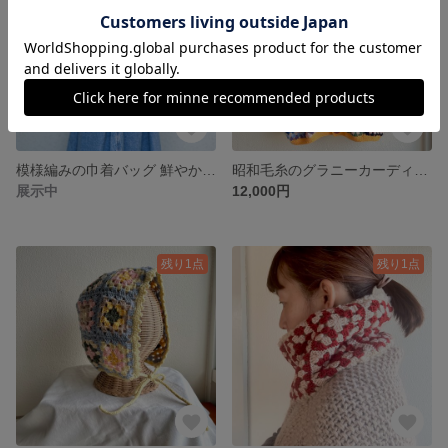
模様編みの巾着バッグ 鮮やかピンク
昭和毛糸のグラニーカーディガン
展示中
12,000円
残り1点
残り1点