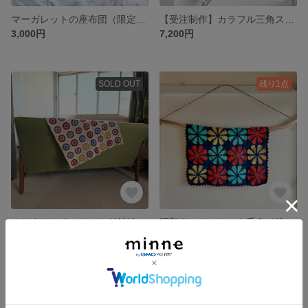
マーガレットの座布団（限定2枚）
【受注制作】カラフル三角ストール
3,000円
7,200円
SOLD OUT
残り1点
ひだまりモチーフのかぎ針編み膝掛け
昭和デッドストック毛糸で編んだカラフルフラワーの一点ものハーフケット
7,200円
7,500円