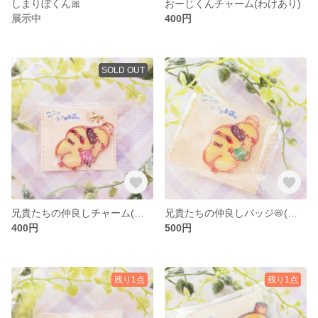
しまりぼくん🎀
おーじくんチャーム(わけあり)
展示中
400円
SOLD OUT
兄貴たちの仲良しチャーム(わけあり)
兄貴たちの仲良しバッジ📛(わけあり)
400円
500円
残り1点
残り1点