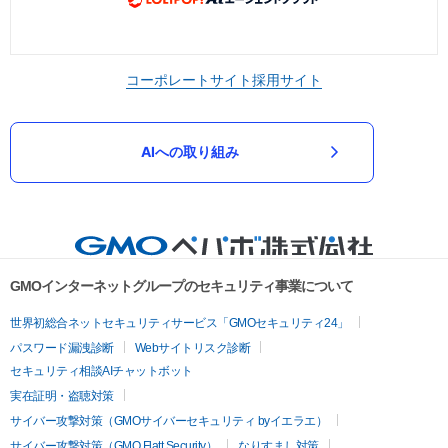
コーポレートサイト
採用サイト
AIへの取り組み
GMOインターネットグループのセキュリティ事業について
世界初総合ネットセキュリティサービス「GMOセキュリティ24」
パスワード漏洩診断
Webサイトリスク診断
セキュリティ相談AIチャットボット
実在証明・盗聴対策
サイバー攻撃対策（GMOサイバーセキュリティ byイエラエ）
サイバー攻撃対策（GMO Flatt Security）
なりすまし対策