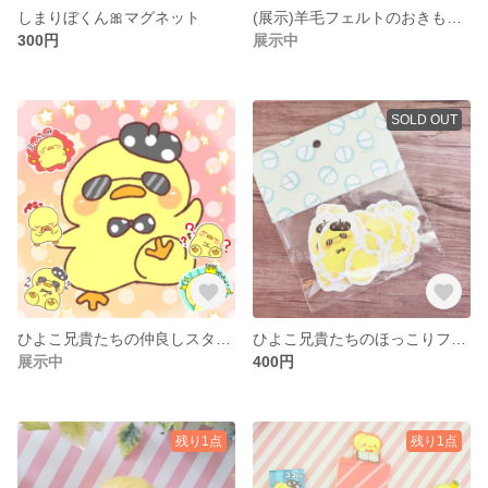
しまりぼくん🎀マグネット
(展示)羊毛フェルトのおきもの。
300円
展示中
SOLD OUT
ひよこ兄貴たちの仲良しスタンプ🐥🍀
ひよこ兄貴たちのほっこりフレークシール🍀
展示中
400円
残り1点
残り1点