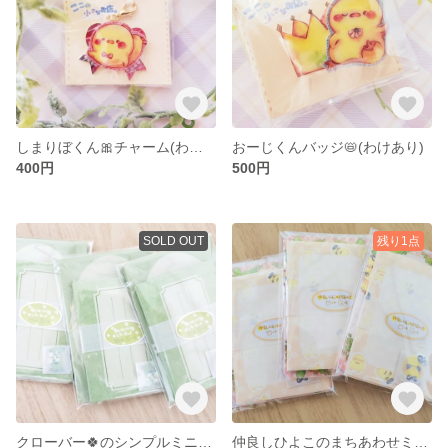
しまりぼくん🎀チャーム(わけあり)
おーじくんバッジ📛(わけあり)
400円
500円
SOLD OUT
残り1点
クローバー🍀のシンプルミニレターセット
仲良しひよこのまちあわせミニレターセット🍀🐥