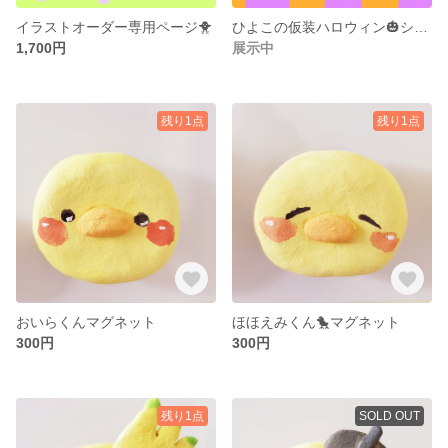
イラストオーダー専用ページ🐥
ひよこの仮装ハロウィン🎃シール
1,700円
展示中
残り1点
残り1点
おいらくんマグネット
ほほえみくん🐤マグネット
300円
300円
残り1点
SOLD OUT