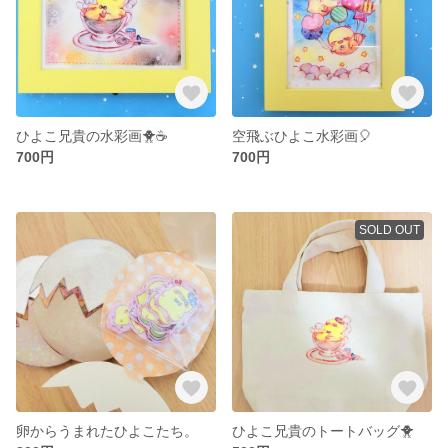
ひよこ兄貴の水彩画🐥☕
空飛ぶひよこ水彩画🎈
700円
700円
SOLD OUT
卵からうまれたひよこたち。
ひよこ兄貴のトートバッグ🐥