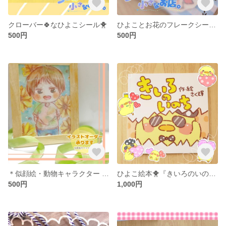
クローバー🍀なひよこシール🐥
ひよことお花のフレークシール🌸🐥
500円
500円
＊似顔絵・動物キャラクター イラストオーダー＊
ひよこ絵本🐥『きいろのいのち』
500円
1,000円