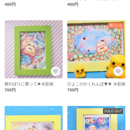
400円
400円
残り1点
鯉のぼりに乗って🍀水彩画
ひよこのかくれんぼ🐥🍀 水彩画
700円
700円
SOLD OUT