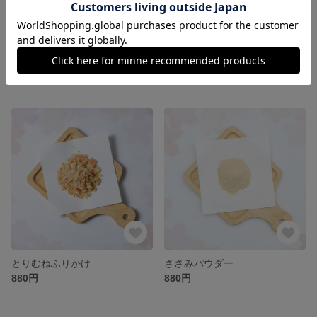
とりレバージャーキー（大山どり使用）
ささみけずり節
980円
880円
とりむねふりかけ
ささみパウダー
880円
880円