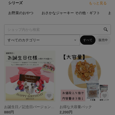
シリーズ
もっと見る
5
点
14
点
1
点
お野菜のおやつ
おさかなジャーキー
その他・ギフト
すべて
販売中
お誕生日／記念日バージョン(熨斗)
お得な大容量パック
880円
2,200円