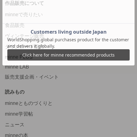
作品販売について
minneで売りたい
食品販売
ヴィンテージ販売
ダウンロード販売
minne PLUS
minne LAB
販売支援企画・イベント
読みもの
minneとものづくりと
minne学習帖
ニュース
minneの本