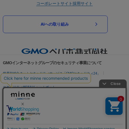
コーポレートサイト
採用サイト
AIへの取り組み
GMOインターネットグループのセキュリティ事業について
世界初総合ネットセキュリティサービス「GMOセキュリティ24」
パスワード漏洩診断
Webサイトリスク診断
セキュリティ相談AIチャットボット
実在証明・盗聴対策
サイバー攻撃対策（GMOサイバーセキュリティ byイエラエ）
サイバー攻撃対策（GMO Flatt Security）
なりすまし対策
セキュリティ事業の軌跡