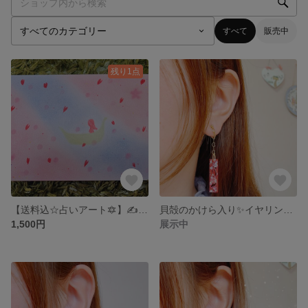
すべて
販売中
残り1点
【送料込☆占いアート🔯】✍️人生の花道をテーマに優しいアートとショートメッセージを描きます✨
貝殻のかけら入り✨イヤリング🌸🌙*ﾟ
1,500円
展示中