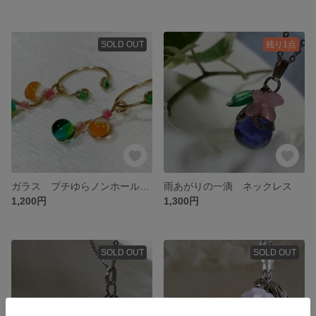
SOLD OUT
残り1点
ガラス プチゆらノンホールピアス
雨あがりの一滴 ネックレス
1,200円
1,300円
SOLD OUT
SOLD OUT