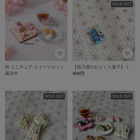
SOLD OUT
桜 ミニチュア スイーツセット
【猫乃屋のひとくち菓子】ミニチュア 琥珀糖（1袋）
展示中
450円
SOLD OUT
SOLD OUT