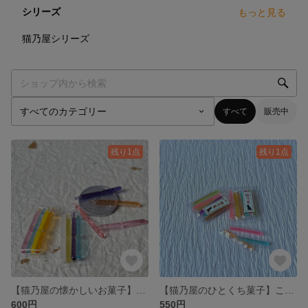
シリーズ
もっと見る
26
点
猫乃屋シリーズ
すべて
販売中
残り1点
残り1点
【猫乃屋の懐かしいお菓子】ミニチュア チューペット風氷菓（1袋）
【猫乃屋のひとくち菓子】こんにゃくゼリー（1袋）
600円
550円