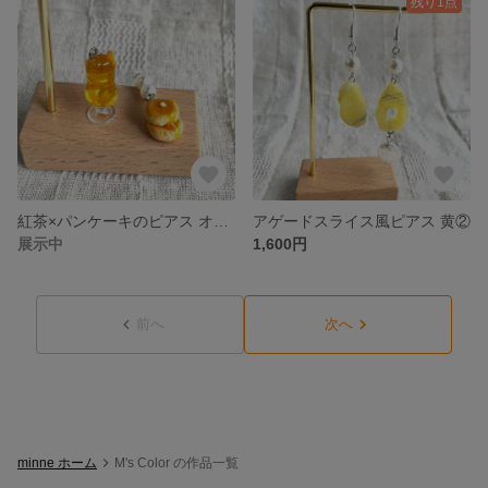
残り1点
紅茶×パンケーキのピアス オレンジティー②
アゲードスライス風ピアス 黄②
展示中
1,600円
前へ
次へ
minne ホーム
M's Color の作品一覧