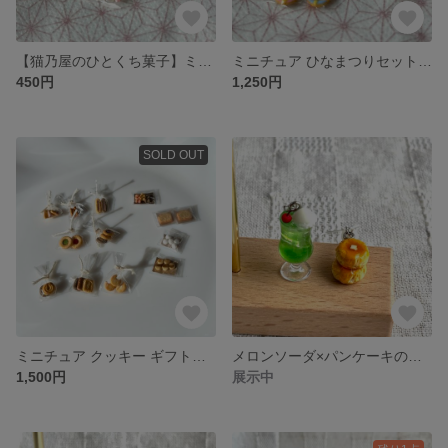
【猫乃屋のひとくち菓子】ミニチュア ひなあられ
ミニチュア ひなまつりセット（紅茶）
450円
1,250円
SOLD OUT
ミニチュア クッキー ギフトボックス 12種セット｜個包装 ハンドメイド
メロンソーダ×パンケーキのピアス
1,500円
展示中