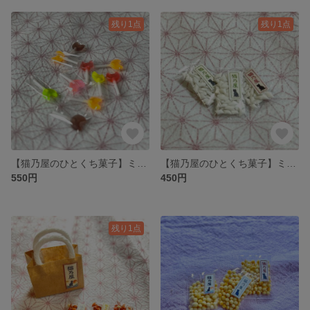
残り1点
残り1点
【猫乃屋のひとくち菓子】ミニチュア ﾈｺﾁｬﾝ棒付き飴（バラ5本）
【猫乃屋のひとくち菓子】ミニチュア 練り切り飴（1袋）
550円
450円
残り1点