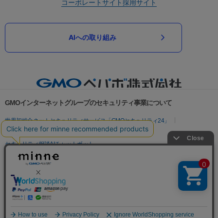
コーポレートサイト
採用サイト
AIへの取り組み
GMOインターネットグループのセキュリティ事業について
世界初総合ネットセキュリティサービス「GMOセキュリティ24」
パスワード漏洩診断
Webサイトリスク診断
セキュリティ相談AIチャットボット
実在証明・盗聴対策
サイバー攻撃対策（GMOサイバーセキュリティ byイエラエ）
サイバー攻撃対策（GMO Flatt Security）
なりすまし対策
セキュリティ事業の軌跡