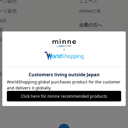
ージ販売
ニュース
ード販売
minneの本
LUS
企業の方へ
AB
広告出稿について
企画・イベント
大口注文について
用
プライバシーポリシー
会社概要
採用情報
メディアキット
©GMO Pepabo, Inc. All rights reserved.