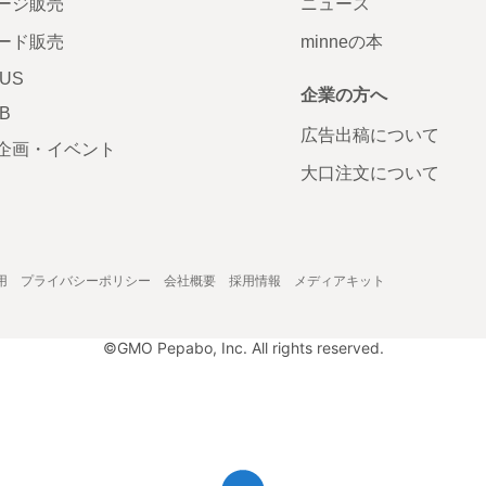
ージ販売
ニュース
ード販売
minneの本
LUS
企業の方へ
AB
広告出稿について
企画・イベント
大口注文について
用
プライバシーポリシー
会社概要
採用情報
メディアキット
©GMO Pepabo, Inc. All rights reserved.