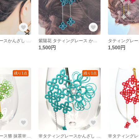
【タティングレースかんざし ホワイト】和装/和風/着物/浴衣/ヘアアクセ/髪飾り/レース編み/花/可愛い/上品かんざし/簪/ビーズ/タティングレース/レース/華やか/紐/結び
紫陽花 タティングレース かんざし 簪 /和風/髪飾り/ヘアアクセ/かんざし/花/青/夏/夏祭り/浴衣/着物/おしゃれ/かわいい/上品/シンプル/華やか/ビーズ/レース編み/手編み/紐/結び/
1,500円
1,500円
残り1点
残り1点
🌸タティングレース簪 抹茶🌸和風/髪飾り/ヘアアクセ/かんざし/グリーン/緑/夏/夏祭り/浴衣/着物/おしゃれ/かわいい/上品/シンプル/華やか/ビーズ/モダン/レトロ
🌸タティングレースかんざし ターコイズグリーン🌸和装/和風/着物/浴衣/レース編み/ビーズ/タティングレース/普段使い/ヘアアクセ/髪飾り/花/可愛い/上品/かんざし/青/緑/ 紐/結び