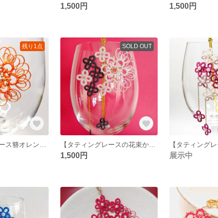
1,500円
1,500円
残り1点
SOLD OUT
🌸タティングレース簪オレンジ＆黄色🌸ラッピング無料/和風/髪飾り/ヘアアクセ/かんざし/ひまわり/向日葵/夏/夏祭り/浴衣/着物/おしゃれ/かわいい/上品/シンプル/華やか/ビーズ
【タティングレースの花束かんざし】☆ギフトラッピング無料☆和装/着物/ヘアアクセ/髪飾り/レース編み/花/可愛い/上品/桜/簪/ビーズ/
1,500円
展示中