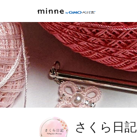
さくら日記🌸T