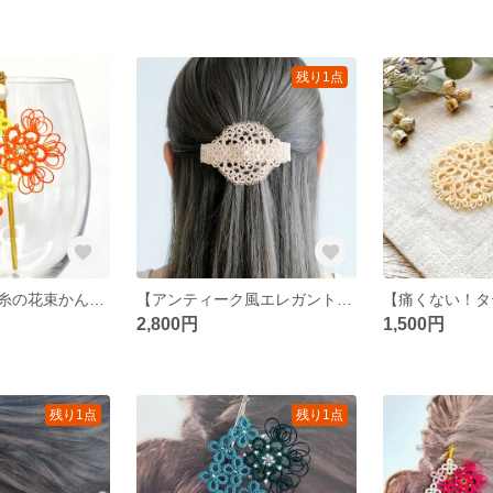
残り1点
【手編みレース糸の花束かんざし ひまわり】タティングレース/和装/和風/着物/浴衣/かんざし/簪/オレンジ/黄色/ヘアアクセ/髪飾り/花/可愛い/上品/レース編み/ビーズ/夏/祭り/夏祭り/かわいい
【アンティーク風エレガントレースバレッタ】バレッタ/ヘアクリップ/かわいい/大人/華やか/上品/軽い/ヘアアクセ/髪飾り/レース編み/花/クリーム/アンティーク風/結婚式/入学式/タティングレース
2,800円
1,500円
残り1点
残り1点