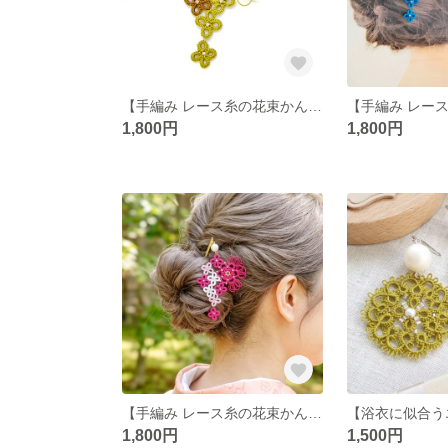
【手編み レース糸の花束かんざし 】タティングレース和装/和風/着物/浴衣/かんざし/簪/うぐいす色/グリーン/ヘアアクセ/髪飾り/花/可愛い/上品/レース編み/ビーズ/夏/祭り/夏祭り/モダン
1,800円
1,800円
【手編み レース糸の花束かんざし レトロピンク】和装/和風/着物/浴衣/かんざし/簪/ピンク/くすみピンク/ヘアアクセ/髪飾り/花/可愛い/上品/レース編み/ビーズ/夏/祭り/夏祭り/モダン/かわいい
1,800円
1,500円