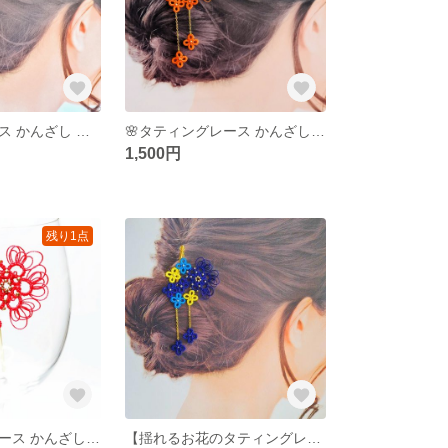
タティングレース かんざし 簪 レトロピンク/和風/髪飾り/ヘアアクセ/かんざし/赤/ピンク/夏/夏祭り/浴衣/着物/おしゃれ/かわいい/上品/シンプル/華やか/ビーズ/浴衣/レース編み/手編み
🌸タティングレース かんざし簪 オレンジ🌸和風/着物/浴衣/レース編み/ビーズ/タティングレース/普段使い/ヘアアクセ/かんざし/髪飾り/花/かわいい/可愛い/上品/華やか/紐/結び
1,500円
残り1点
🌸タティングレース かんざし 赤🌸和風/髪飾り/ヘアアクセ/かんざし/ビーズ/レース編み/バラ/椿/夏/夏祭り/浴衣/着物/おしゃれ/かわいい/上品/シンプル/華やか/ビーズ/紐/結び
【揺れるお花のタティングレースかんざし 星月夜】和装/和風/着物/ヘアアクセ/髪飾り/花/可愛い/上品/かんざし/寒色/青/水色/星/月/モダン/レトロ/星月夜/ゴッホ