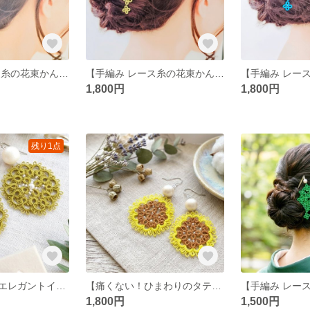
【手編み レース糸の花束かんざし】タティングレース/和装/和風/着物浴衣/夏祭り/ヘアアクセ/髪飾り/花/可愛い/上品/かんざし/青/ブルー/海/夏/レース編み/パール/レース編み/結び
【手編み レース糸の花束かんざし】タティングレース/和装/和風/着物/浴衣/夏祭り/ヘアアクセ/髪飾り/花/可愛い/上品/かんざし/黄色/薄黄色//夏/レース編み/パール
1,800円
1,800円
残り1点
【浴衣に似合うエレガントイヤリング/ピアス】タティングレース/レース/レース編み/パール/大ぶり/夏/夏祭り/浴衣/大人/かわいい/和風/ビーズ/緑/深緑/軽い/痛くない
【痛くない！ひまわりのタティングレースイヤリング/ピアス】大ぶり/レース/ビーズ/イヤリング/上品/かわいい/可愛い/サージカルステンレス/結婚式/浴衣/夏祭り/花/レース編み/パール
1,800円
1,500円