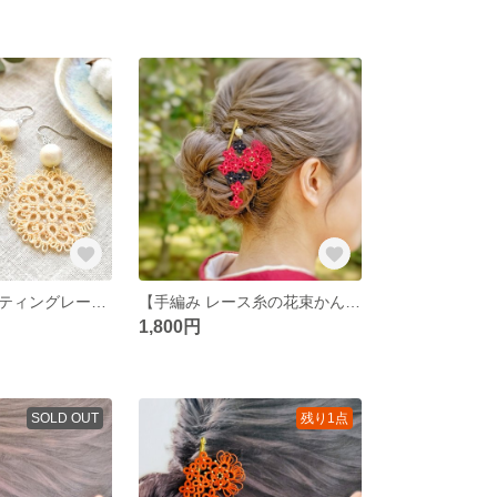
【痛くない！タティングレースイヤリング/ピアス】大ぶり/レース/ビーズ/紐/イヤリング/上品/かわいい/可愛い/サージカルステンレス/結婚式/浴衣/夏祭り/花/レース編み/パール
【手編み レース糸の花束かんざし 赤×黒】タティングレース/和装/和風/着物/浴衣/ヘアアクセ/レース編み/髪飾り/花/可愛い/上品/シンプル/ビーズ/パール/簪/赤/黒/ブラック/紐/結び
1,800円
SOLD OUT
残り1点