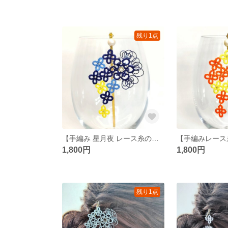
残り1点
【手編み 星月夜 レース糸の花束かんざし】タティングレース和装/和風/着物/浴衣/かんざし/簪/青/星/ヘアアクセ/髪飾り/花/可愛い/上品/レース編み/ビーズ/夏/祭り/夏祭り/モダン/かわいい
1,800円
1,800円
残り1点