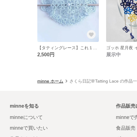
【タティングレース】これ１つで上品さと可愛さをプラス✨マジェステ /バレッタ/華やか/上品/軽い/ヘアアクセ/髪飾り/レース編み/花/水色/入学式/結婚式
2,500円
展示中
minne ホーム
さくら日記🌸Tatting Lace の作品
minneを知る
作品販売
minneについて
minne
minneで買いたい
食品販売