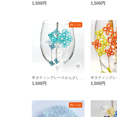
1,500円
1,500円
残り1点
🌸タティングレースかんざし マーメイドカラー🌸和装/和風/着物/ヘアアクセ/髪飾り/花/可愛い/上品/かんざし/寒色/青/水色/夏/海/モダン/レトロ/紐/結び
1,500円
1,500円
残り1点