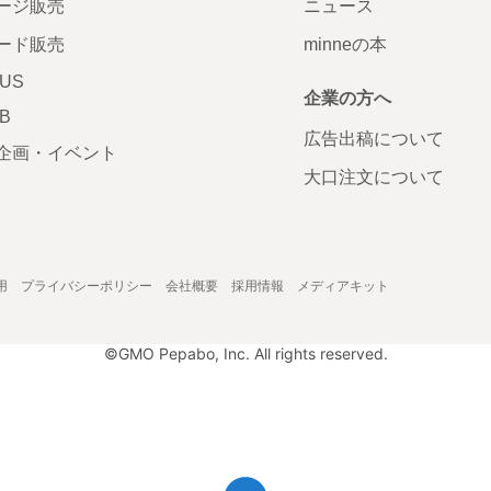
ージ販売
ニュース
ード販売
minneの本
LUS
企業の方へ
AB
広告出稿について
企画・イベント
大口注文について
用
プライバシーポリシー
会社概要
採用情報
メディアキット
©GMO Pepabo, Inc. All rights reserved.