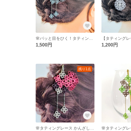
🌸パッと目をひく！タティングレースかんざし アイスブルー🌸和装/和風/着物/浴衣/ヘアアクセ/髪飾り/花/可愛い/上品/華やか/かんざし/水色/紐/結び/レース編み
1,500円
1,200円
残り1点
🌸タティングレース かんざし 簪🌸和風/髪飾り/ヘアアクセ/かんざし/ピンク/黒/モノクロ/夏/夏祭り/浴衣/着物/おしゃれ/かわいい/上品/シンプル/華やか/ビーズ/紐/結び