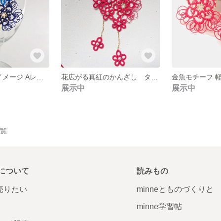
ゴッホ 星月夜 イメージ Aレースの花をお部屋のインテリアに✨タティングレース
花広がる真紅のかんざし タティングレース
展示中
展示中
一覧
について
読みもの
で売りたい
minneとものづくりと
minne学習帖