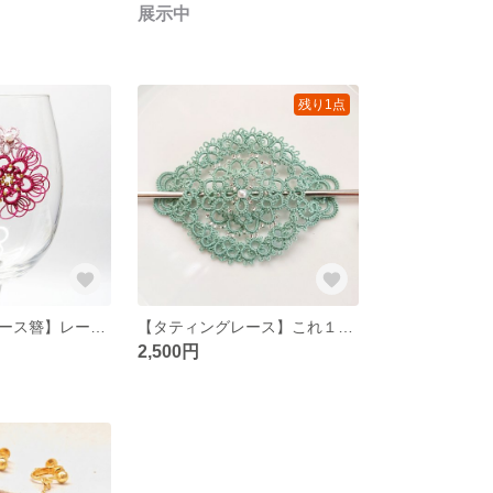
展示中
残り1点
【タティングレース簪】レース糸のお花で華やかに✨和風/和装/ヘアアクセ/髪飾り/レトロ/レース編み/花/ピンク/さくら/レトロピンク/
【タティングレース】これ１つで上品さと可愛さをプラス✨マジェステ /バレッタ/華やか/上品/軽い/髪飾り/ヘアアクセ/レース編み/花/緑/グリーン/結婚式/入学式
2,500円