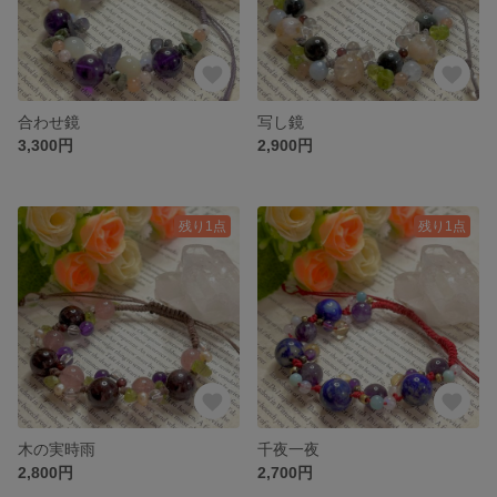
合わせ鏡
写し鏡
3,300円
2,900円
残り1点
残り1点
木の実時雨
千夜一夜
2,800円
2,700円