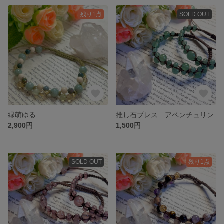
残り1点
SOLD OUT
緑萌ゆる
推し石ブレス アベンチュリン
2,900円
1,500円
SOLD OUT
残り1点