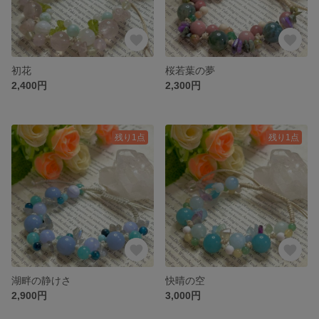
初花
桜若葉の夢
2,400円
2,300円
残り1点
残り1点
湖畔の静けさ
快晴の空
2,900円
3,000円