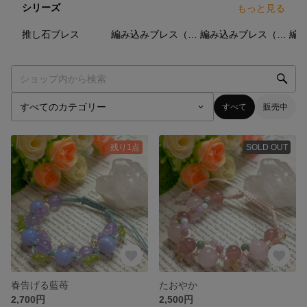
シリーズ
もっと見る
2
点
17
点
1
点
推し石ブレス
編み込みブレス（最大10mm）
編み込みブレス（最大8mm）
すべて
販売中
残り1点
SOLD OUT
春告げる藍苺
たおやか
2,700円
2,500円