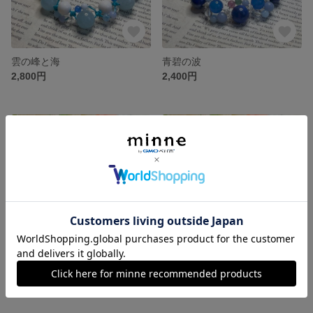
雲の峰と海
青碧の波
2,800円
2,400円
残り1点
残り1点
雪中花
冬の夜
2,800円
2,500円