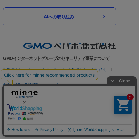
AIへの取り組み
GMOインターネットグループのセキュリティ事業について
世界初総合ネットセキュリティサービス「GMOセキュリティ24」
パスワード漏洩診断
Webサイトリスク診断
セキュリティ相談AIチャットボット
実在証明・盗聴対策
サイバー攻撃対策（GMOサイバーセキュリティ byイエラエ）
サイバー攻撃対策（GMO Flatt Security）
なりすまし対策
セキュリティ事業の軌跡