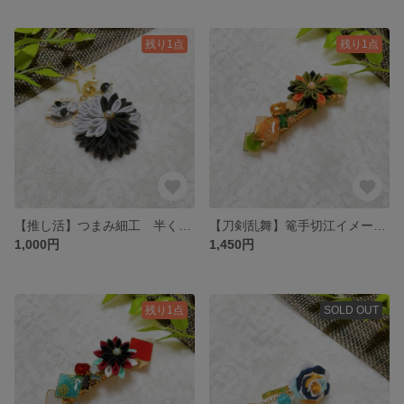
残り1点
残り1点
【推し活】つまみ細工 半くす バッグチャーム グレー
【刀剣乱舞】篭手切江イメージ バレッタ
1,000円
1,450円
残り1点
SOLD OUT