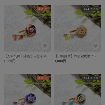
残り1点
SOLD OUT
【刀剣乱舞】陸奥守吉行イメージ つまみ細工ポニーフック
【刀剣乱舞】蜂須賀虎徹イメージ つまみ細工ポニーフック
1,000円
1,000円
残り1点
SOLD OUT