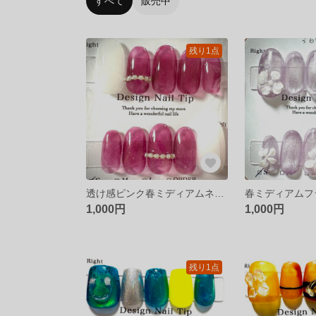
すべて
販売中
残り1点
透け感ピンク春ミディアムネイル
1,000円
1,000円
残り1点