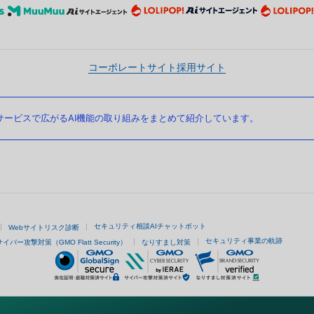
コーポレートサイト
採用サイト
ービスで広がるAI機能の取り組みをまとめて紹介しています。
セキュリティ相談AIチャットボット
Webサイトリスク診断
セキュリティ事業の軌跡
サイバー攻撃対策（GMO Flatt Security）
なりすまし対策