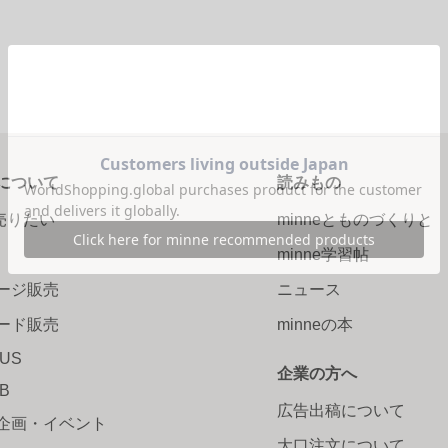
について
読みもの
で売りたい
minneとものづくりと
minne学習帖
ージ販売
ニュース
ード販売
minneの本
LUS
企業の方へ
AB
広告出稿について
企画・イベント
大口注文について