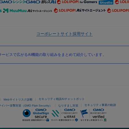
コーポレートサイト
採用サイト
ービスで広がるAI機能の取り組みをまとめて紹介しています。
セキュリティ相談AIチャットボット
Webサイトリスク診断
セキュリティ事業の軌跡
サイバー攻撃対策（GMO Flatt Security）
なりすまし対策