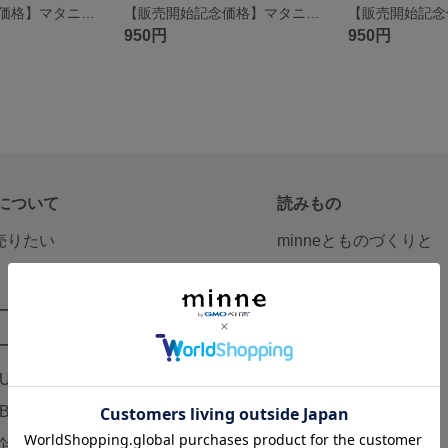
【販売開始記念価格】マタニティシフォンロゼット ベビーピンク
【販売開始記念価格】マタニティシフォンロゼット ベビーブルー
950円
950円
について
読みもの
で売りたい
minneとものづくりと
minne学習帖
ージ販売
ニュース
ード販売
minneの本
LUS
企業の方へ
AB
広告出稿について
企画・イベント