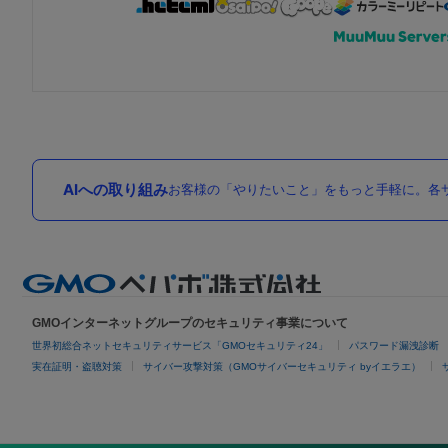
AIへの取り組み
お客様の「やりたいこと」をもっと手軽に。各サ
GMOインターネットグループのセキュリティ事業について
世界初総合ネットセキュリティサービス「GMOセキュリティ24」
パスワード漏洩診断
実在証明・盗聴対策
サイバー攻撃対策（GMOサイバーセキュリティ byイエラエ）