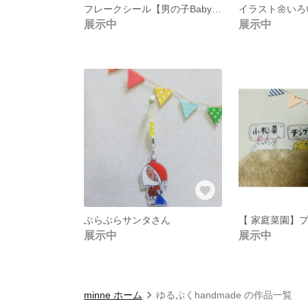
フレークシール【男の子Baby編】
イラスト🌼いろ
展示中
展示中
ぶらぶらサンタさん
【 家庭菜園】
展示中
展示中
minne ホーム
ゆるぷくhandmade の作品一覧