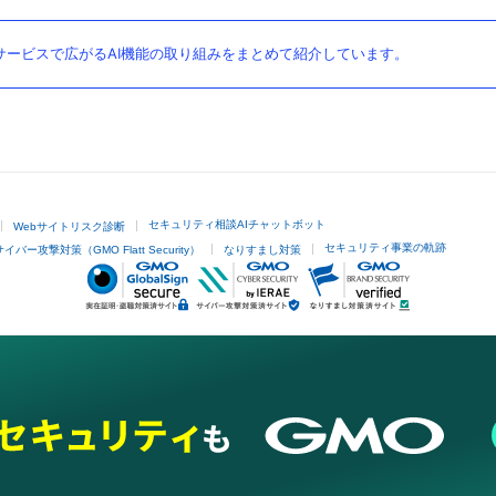
ービスで広がるAI機能の取り組みをまとめて紹介しています。
セキュリティ相談AIチャットボット
Webサイトリスク診断
セキュリティ事業の軌跡
サイバー攻撃対策（GMO Flatt Security）
なりすまし対策