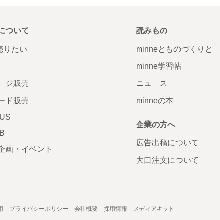
について
読みもの
で売りたい
minneとものづくりと
minne学習帖
ージ販売
ニュース
ード販売
minneの本
LUS
企業の方へ
AB
広告出稿について
企画・イベント
大口注文について
用
プライバシーポリシー
会社概要
採用情報
メディアキット