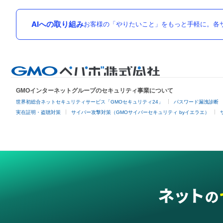
AIへの取り組み
お客様の「やりたいこと」をもっと手軽に。各サ
GMOインターネットグループのセキュリティ事業について
世界初総合ネットセキュリティサービス「GMOセキュリティ24」
パスワード漏洩診断
実在証明・盗聴対策
サイバー攻撃対策（GMOサイバーセキュリティ byイエラエ）