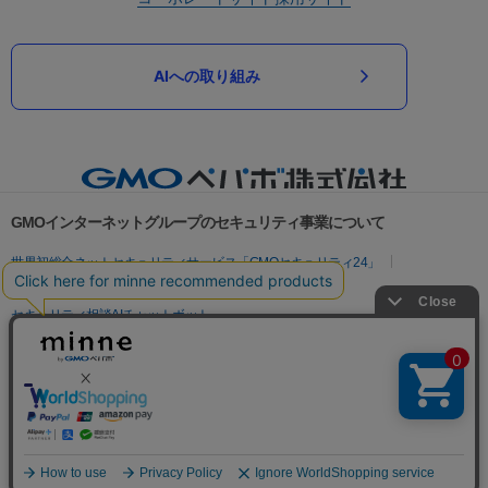
AIへの取り組み
GMOインターネットグループのセキュリティ事業について
世界初総合ネットセキュリティサービス「GMOセキュリティ24」
パスワード漏洩診断
Webサイトリスク診断
セキュリティ相談AIチャットボット
実在証明・盗聴対策
サイバー攻撃対策（GMOサイバーセキュリティ byイエラエ）
サイバー攻撃対策（GMO Flatt Security）
なりすまし対策
セキュリティ事業の軌跡