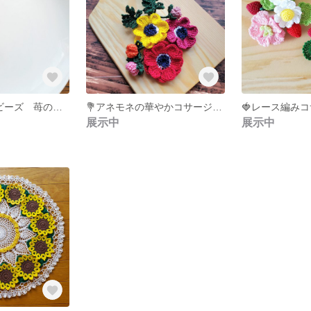
🍓レース編み&ビーズ 苺のコサージュ🍓
💐アネモネの華やかコサージュ💐
🍓レース編みコ
展示中
展示中