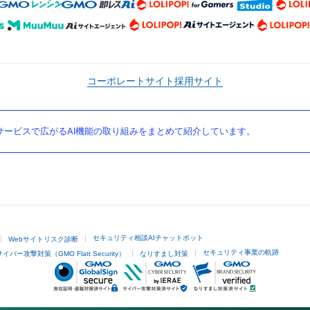
コーポレートサイト
採用サイト
ービスで広がるAI機能の取り組みをまとめて紹介しています。
セキュリティ相談AIチャットボット
Webサイトリスク診断
セキュリティ事業の軌跡
サイバー攻撃対策（GMO Flatt Security）
なりすまし対策