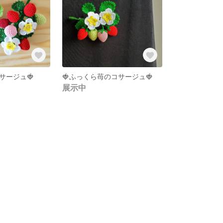
サージュ🍓
🍓ふっくら苺のコサージュ🍓
展示中