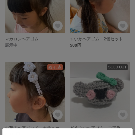
マカロンヘアゴム
すいかヘアゴム 2個セット
展示中
500円
残り1点
SOLD OUT
お花のヘアバンド カチューシャ 卒園式髪飾り 入学式髪飾り
どうぶつヘアゴム コアラ
2,300円
600円