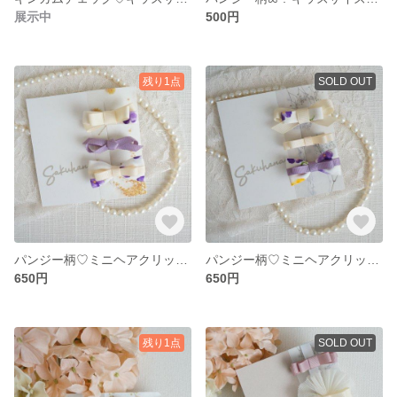
展示中
500円
残り1点
SOLD OUT
パンジー柄♡ミニヘアクリップ3点セットꔛ‬‪アイボリーꔛ‬*ﾟ
パンジー柄♡ミニヘアクリップ3点セットꔛ‬‪パープルꔛ‬*ﾟ
650円
650円
残り1点
SOLD OUT