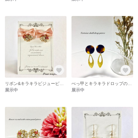
リボン&キラキラビジューピアスﾟ･*:.｡❁
べっ甲とキラキラドロップのゆらゆらピアス *:･ﾟ✧*:･ﾟ✧
展示中
展示中