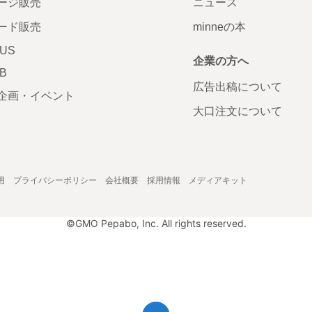
ージ販売
ニュース
ード販売
minneの本
LUS
企業の方へ
AB
広告出稿について
企画・イベント
大口注文について
用
プライバシーポリシー
会社概要
採用情報
メディアキット
©GMO Pepabo, Inc. All rights reserved.