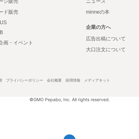
ージ販売
ニュース
ード販売
minneの本
LUS
企業の方へ
AB
広告出稿について
企画・イベント
大口注文について
用
プライバシーポリシー
会社概要
採用情報
メディアキット
©GMO Pepabo, Inc. All rights reserved.