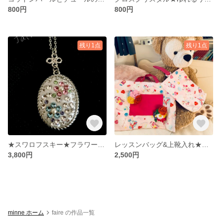
800円
800円
残り1点
残り1点
★スワロフスキー★フラワーネックレス
レッスンバッグ&上靴入れ★ハンドメイド★
3,800円
2,500円
minne ホーム
faire の作品一覧