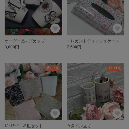
オーダー品マグカップ
エレガントティッシュケース
3,000円
7,500円
残り1点
残り1点
ﾎﾟｰｾﾗｰﾂ お皿セット
８角ペン立て