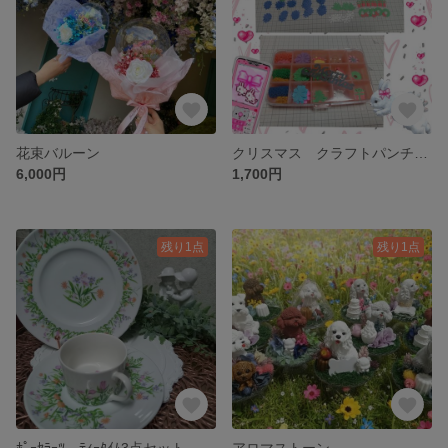
花束バルーン
クリスマス クラフトパンチおまけ付き
6,000円
1,700円
残り1点
残り1点
ﾎﾟｰｾﾗｰﾂ ﾃｨｰﾀｲﾑ3点セット
アロマストーン