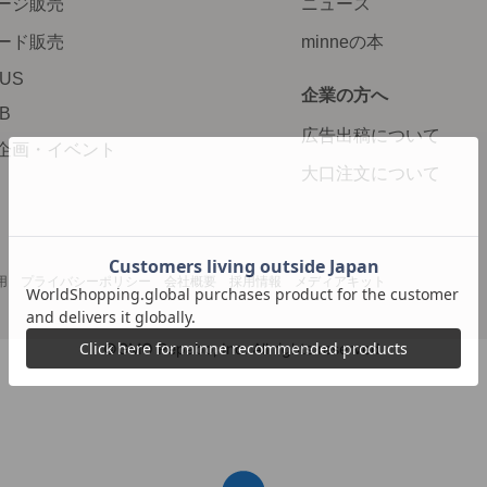
ージ販売
ニュース
ード販売
minneの本
LUS
企業の方へ
AB
広告出稿について
企画・イベント
大口注文について
用
プライバシーポリシー
会社概要
採用情報
メディアキット
©GMO Pepabo, Inc. All rights reserved.