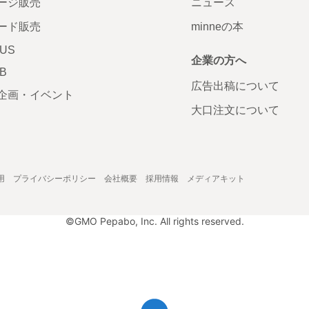
ージ販売
ニュース
ード販売
minneの本
LUS
企業の方へ
AB
広告出稿について
企画・イベント
大口注文について
用
プライバシーポリシー
会社概要
採用情報
メディアキット
©GMO Pepabo, Inc. All rights reserved.