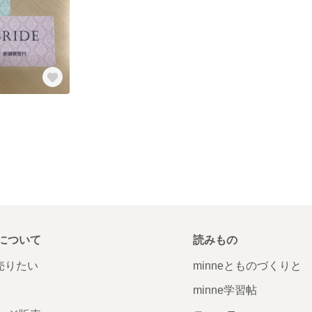
覧
について
読みもの
で売りたい
minneとものづくりと
minne学習帖