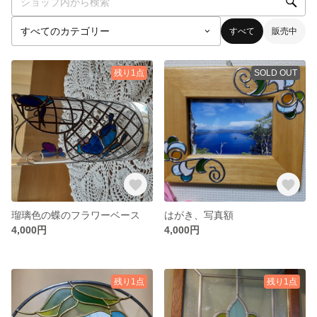
すべて
販売中
残り1点
SOLD OUT
瑠璃色の蝶のフラワーベース
はがき、写真額
4,000円
4,000円
残り1点
残り1点