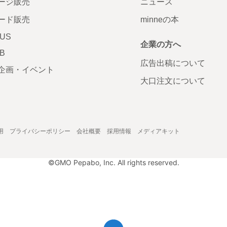
ージ販売
ニュース
ード販売
minneの本
LUS
企業の方へ
AB
広告出稿について
企画・イベント
大口注文について
用
プライバシーポリシー
会社概要
採用情報
メディアキット
©GMO Pepabo, Inc. All rights reserved.