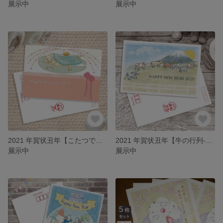
展示中
展示中
2021 年賀状丑年【こたつで眠る牛の親子】5枚セット
2021 年賀状丑年【牛の行列-山登り-】5枚セット
展示中
展示中