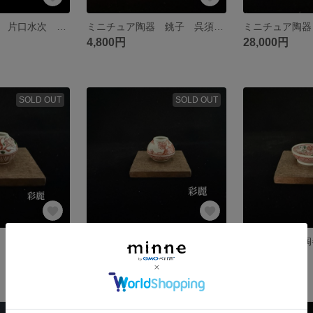
ミニチュア陶器 片口水次 呉須絵山水図 NO734
ミニチュア陶器 銚子 呉須絵桜図 NO733
4,800円
28,000円
SOLD OUT
SOLD OUT
ミニチュア陶器 赤絵花文 花瓶 NO729
ミニチュア陶器 赤絵山水図 花瓶 NO728
4,800円
5,000円