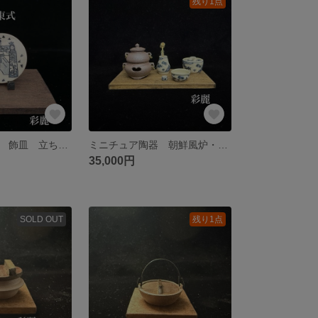
残り1点
ミニチュア陶器 飾皿 立ち雛 皿立付 関東式
ミニチュア陶器 朝鮮風炉・釜・皆具セット 染付松竹梅図NO717
35,000円
SOLD OUT
残り1点