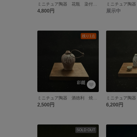
ミニチュア陶器 花瓶 染付山水図 NO750
4,800円
展示中
残り1点
ミニチュア陶器 酒徳利 焼き〆 NO745
2,500円
6,200円
SOLD OUT