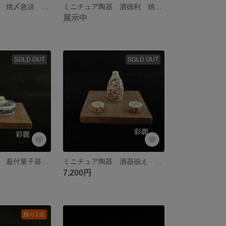
ミニチュア陶器 焼〆急須 煎茶碗茶釉２個付 NO747
ミニチュア陶器 酒徳利 焼き〆 NO746
展示中
SOLD OUT
SOLD OUT
ミニチュア陶器 蓋付菓子器 染付宝紋図 NO742
ミニチュア陶器 酒器揃え 赤絵花図 NO741
7,200円
残り1点