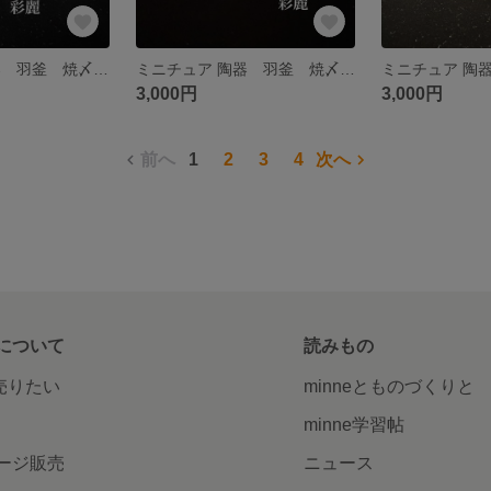
ミニチュア 陶器 羽釜 焼〆 NO711
ミニチュア 陶器 羽釜 焼〆 NO710
3,000円
3,000円
前へ
1
2
3
4
次へ
について
読みもの
で売りたい
minneとものづくりと
minne学習帖
ージ販売
ニュース