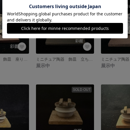
ミニチュア陶器 飾皿 座り雛 皿立付 京都式 NO524
ミニチュア陶器 飾皿 立ち雛 皿立付 関東式
展示中
展示中
SOLD OUT