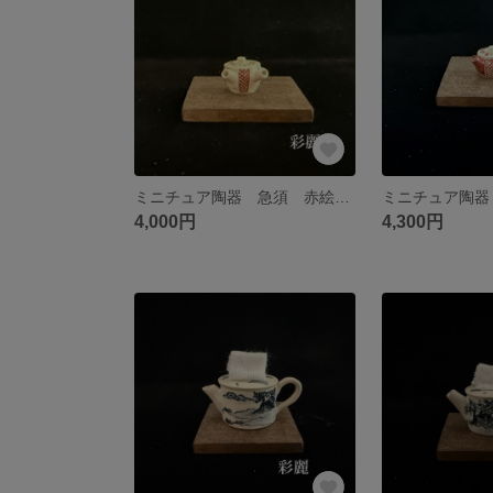
ミニチュア陶器 急須 赤絵花図 NO740
4,000円
4,300円