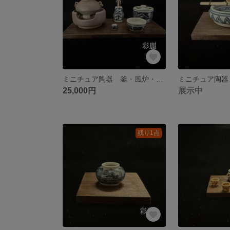
ミニチュア陶器 釜・風炉・皆具セット 染付松竹梅図 NO755
25,000円
展示中
残り1点