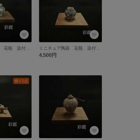
ミニチュア陶器 花瓶 染付四季図 NO752
ミニチュア陶器 花瓶 染付花図 NO751
4,500円
残り1点