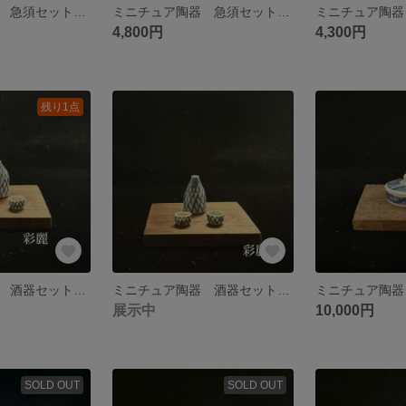
ミニチュア陶器 急須セット 呉須絵山水紋図急須 煎茶碗伊羅保釉２個付 NO749
ミニチュア陶器 急須セット 刷毛目呉須絵竹図急須 煎茶碗茶釉２個付 NO748
4,800円
4,300円
残り1点
ミニチュア陶器 酒器セット 染付網目紋 NO744
ミニチュア陶器 酒器セット 染付網目紋 NO743
展示中
10,000円
SOLD OUT
SOLD OUT