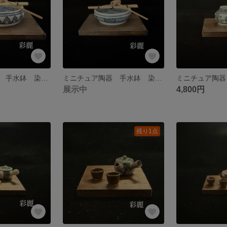
ミニチュア陶器 手水鉢 染付竹図 NO754
ミニチュア陶器 手水鉢 染付梅図 NO753
展示中
4,800円
残り1点