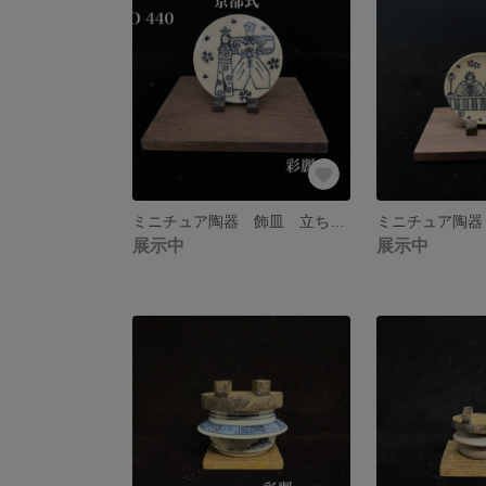
ミニチュア陶器 飾皿 立ち雛 皿立付 京都式
展示中
展示中