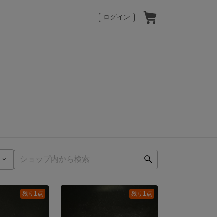
ログイン
残り1点
残り1点