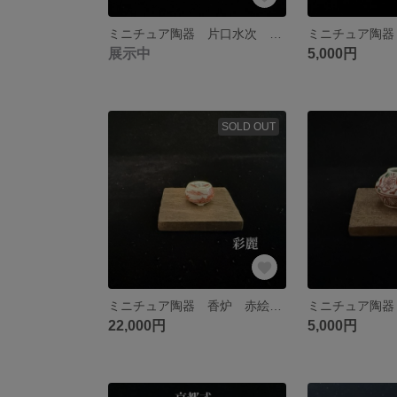
ミニチュア陶器 片口水次 呉須絵山水図 NO735
展示中
5,000円
SOLD OUT
ミニチュア陶器 香炉 赤絵山水図 NO730
22,000円
5,000円