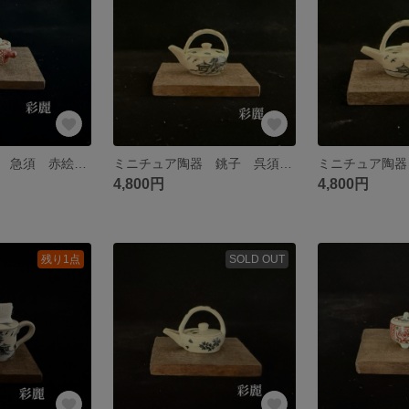
ミニチュア陶器 急須 赤絵花図 NO739
ミニチュア陶器 銚子 呉須絵山水図 NO738
4,800円
4,800円
残り1点
SOLD OUT