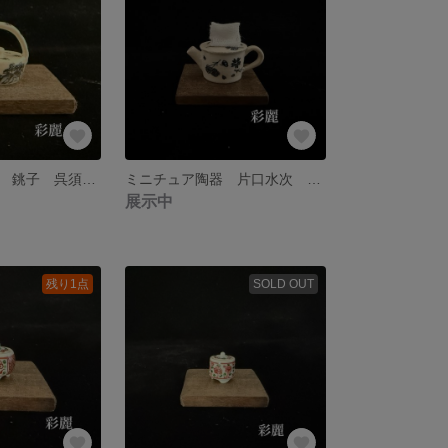
ミニチュア陶器 銚子 呉須絵山水図 NO737
ミニチュア陶器 片口水次 呉須絵四季図 NO736
展示中
残り1点
SOLD OUT